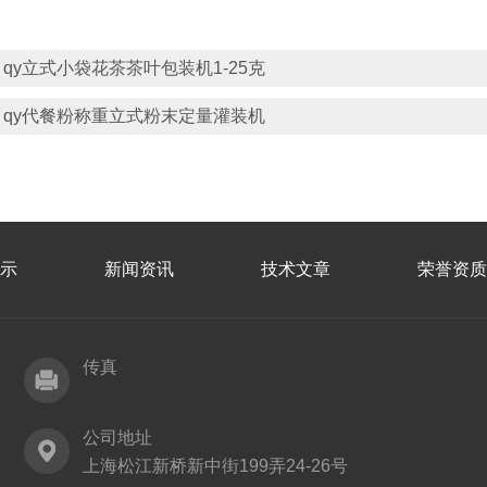
：
qy立式小袋花茶茶叶包装机1-25克
：
qy代餐粉称重立式粉末定量灌装机
示
新闻资讯
技术文章
荣誉资质
传真
公司地址
上海松江新桥新中街199弄24-26号