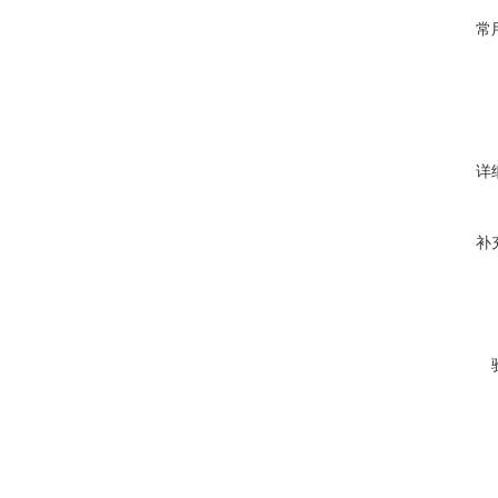
常
详
补