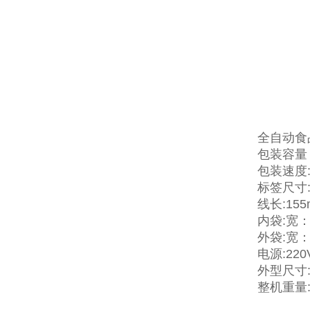
全自动食
包装容量：
包装速度:
标签尺寸:
线长:155
内袋:宽：5
外袋:宽：7
电源:220V
外型尺寸:(
整机重量: