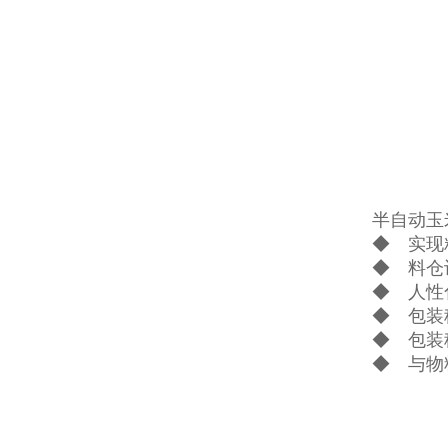
半自动玉
◆ 实现
◆ 料仓
◆ 人性
◆ 包装
◆ 包装
◆ 与物