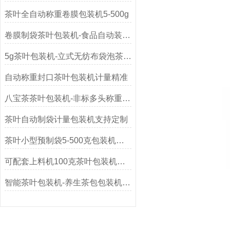
茶叶全自动称重卷膜包装机5-500g
卷膜制袋茶叶包装机-食品自动装袋机产品介绍
5g茶叶包装机-立式无纺布袋泡茶装袋设备
自动称重封口茶叶包装机计量精准
八宝茶茶叶包装机-非标多头称重机厂家
茶叶自动制袋计量包装机支持定制
茶叶小型预制袋5-500克包装机生产商
可配套上料机100克茶叶包装机厂家
智能茶叶包装机-养生茶包包装机定制