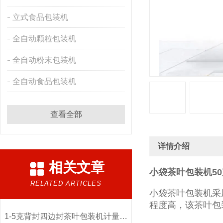
立式食品包装机
全自动颗粒包装机
全自动粉末包装机
全自动食品包装机
查看全部
详情介绍
相关文章
小袋茶叶包装机5
RELATED ARTICLES
小袋茶叶包装机采
程度高，该茶叶包
1-5克背封四边封茶叶包装机计量精准