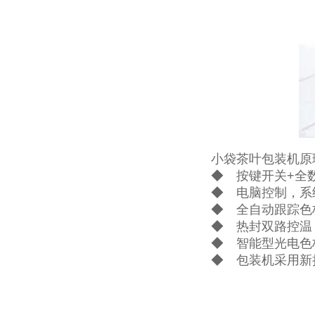
小袋茶叶包装机原
◆ 按键开关+全
◆ 电脑控制，系
◆ 全自动跟踪色
◆ 热封双路控温
◆ 智能型光电色
◆ 包装机采用新