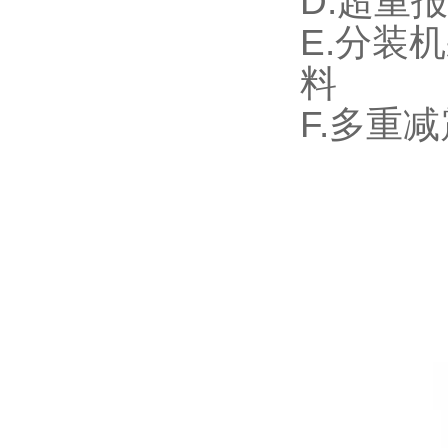
D.超重
E.分装
料
F.多重