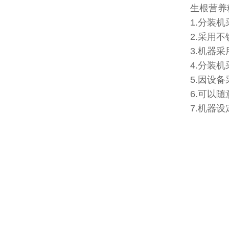
生根营养
1.分装
2.采用
3.机器
4.分装
5.因设
6.可以
7.机器